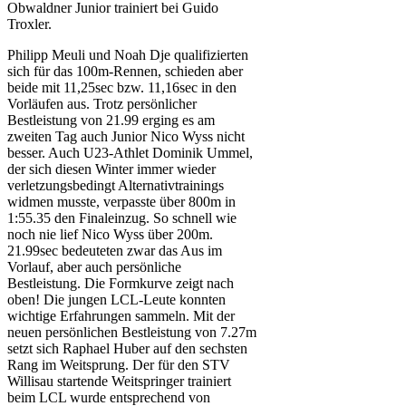
Obwaldner Junior trainiert bei Guido
Troxler.
Philipp Meuli und Noah Dje qualifizierten
sich für das 100m-Rennen, schieden aber
beide mit 11,25sec bzw. 11,16sec in den
Vorläufen aus. Trotz persönlicher
Bestleistung von 21.99 erging es am
zweiten Tag auch Junior Nico Wyss nicht
besser. Auch U23-Athlet Dominik Ummel,
der sich diesen Winter immer wieder
verletzungsbedingt Alternativtrainings
widmen musste, verpasste über 800m in
1:55.35 den Finaleinzug. So schnell wie
noch nie lief Nico Wyss über 200m.
21.99sec bedeuteten zwar das Aus im
Vorlauf, aber auch persönliche
Bestleistung. Die Formkurve zeigt nach
oben! Die jungen LCL-Leute konnten
wichtige Erfahrungen sammeln. Mit der
neuen persönlichen Bestleistung von 7.27m
setzt sich Raphael Huber auf den sechsten
Rang im Weitsprung. Der für den STV
Willisau startende Weitspringer trainiert
beim LCL wurde entsprechend von