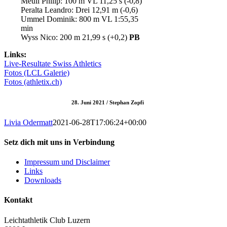
Meuli Philip: 100 m VL 11,25 s (-0,8)
Peralta Leandro: Drei 12,91 m (-0,6)
Ummel Dominik: 800 m VL 1:55,35
min
Wyss Nico: 200 m 21,99 s (+0,2)
PB
Links:
Live-Resultate Swiss Athletics
Fotos (LCL Galerie)
Fotos (athletix.ch)
28. Juni 2021 / Stephan Zopfi
Livia Odermatt
2021-06-28T17:06:24+00:00
Setz dich mit uns in Verbindung
Impressum und Disclaimer
Links
Downloads
Kontakt
Leichtathletik Club Luzern