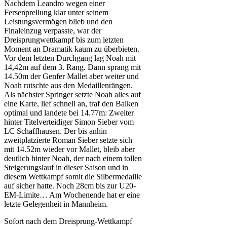
Nachdem Leandro wegen einer
Fersenprellung klar unter seinem
Leistungsvermögen blieb und den
Finaleinzug verpasste, war der
Dreisprungwettkampf bis zum letzten
Moment an Dramatik kaum zu überbieten.
Vor dem letzten Durchgang lag Noah mit
14,42m auf dem 3. Rang. Dann sprang mit
14.50m der Genfer Mallet aber weiter und
Noah rutschte aus den Medaillenrängen.
Als nächster Springer setzte Noah alles auf
eine Karte, lief schnell an, traf den Balken
optimal und landete bei 14.77m: Zweiter
hinter Titelverteidiger Simon Sieber vom
LC Schaffhausen. Der bis anhin
zweitplatzierte Roman Sieber setzte sich
mit 14.52m wieder vor Mallet, bleib aber
deutlich hinter Noah, der nach einem tollen
Steigerungslauf in dieser Saison und in
diesem Wettkampf somit die Silbermedaille
auf sicher hatte. Noch 28cm bis zur U20-
EM-Limite… Am Wochenende hat er eine
letzte Gelegenheit in Mannheim.
Sofort nach dem Dreisprung-Wettkampf