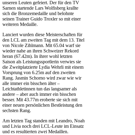
unseren Leuten gefeiert. Der für den TV
Sarnen startende Lars Wolfisberg krallte
sich die Bronzemedaille und belohnte
seinen Trainer Guido Troxler so mit einer
weiteren Medaille.
Lanciert wurden diese Meisterschaften für
den LCL am zweiten Tag mit dem 13. Titel
von Nicole Zihlmann. Mit 65.04 warf sie
wieder nahe an ihren Schweizer Rekord
heran (67.42m). In ihrer wohl letzten
Saison als Leistungssportlerin verwies sie
die Zweitplatzierte Lydia Wehrli mit einem
Vorsprung von 6.25m auf den zweiten
Rang. Jasmin Schorno wird zwar wie wir
alle immer ein bisschen älter –
Leichtathletinnen tun das langsamer als
andere – aber auch immer ein bisschen
besser. Mit 43.77m eroberte sie sich mit
einer neuen persönlichen Bestleistung den
sechsten Rang.
Am letzten Tag standen mit Leandro, Noah
und Livia noch drei LCL-Leute im Einsatz
und es resultierten zwei Medaillen.