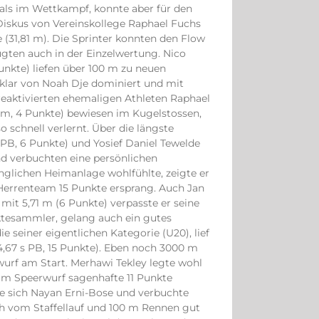
 als im Wettkampf, konnte aber für den
Diskus von Vereinskollege Raphael Fuchs
 (31,81 m). Die Sprinter konnten den Flow
gten auch in der Einzelwertung. Nico
 Punkte) liefen über 100 m zu neuen
klar von Noah Dje dominiert und mit
 reaktivierten ehemaligen Athleten Raphael
3 m, 4 Punkte) bewiesen im Kugelstossen,
 schnell verlernt. Über die längste
 PB, 6 Punkte) und Yosief Daniel Tewelde
und verbuchten eine persönlichen
ünglichen Heimanlage wohlfühlte, zeigte er
 Herrenteam 15 Punkte ersprang. Auch Jan
mit 5,71 m (6 Punkte) verpasste er seine
ktesammler, gelang auch ein gutes
 seiner eigentlichen Kategorie (U20), lief
14,67 s PB, 15 Punkte). Eben noch 3000 m
urf am Start. Merhawi Tekley legte wohl
 im Speerwurf sagenhafte 11 Punkte
te sich Nayan Erni-Bose und verbuchte
ich vom Staffellauf und 100 m Rennen gut