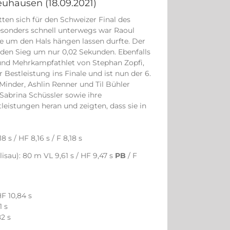
euhausen (18.09.2021)
ten sich für den Schweizer Final des
 Besonders schnell unterwegs war Raoul
le um den Hals hängen lassen durfte. Der
e den Sieg um nur 0,02 Sekunden. Ebenfalls
 und Mehrkampfathlet von Stephan Zopfi,
r Bestleistung ins Finale und ist nun der 6.
 Minder, Ashlin Renner und Til Bühler
 Sabrina Schüssler sowie ihre
leistungen heran und zeigten, dass sie in
s / HF 8,16 s / F 8,18 s
isau): 80 m VL 9,61 s / HF 9,47 s
PB
/ F
HF 10,84 s
1 s
82 s