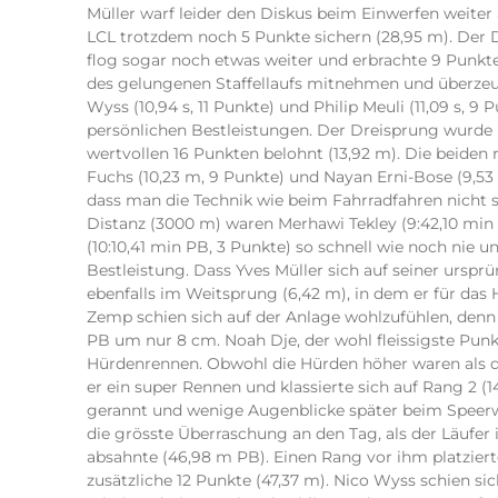
Müller warf leider den Diskus beim Einwerfen weiter
LCL trotzdem noch 5 Punkte sichern (28,95 m). Der 
flog sogar noch etwas weiter und erbrachte 9 Punkte
des gelungenen Staffellaufs mitnehmen und überzeu
Wyss (10,94 s, 11 Punkte) und Philip Meuli (11,09 s, 9
persönlichen Bestleistungen. Der Dreisprung wurde 
wertvollen 16 Punkten belohnt (13,92 m). Die beiden
Fuchs (10,23 m, 9 Punkte) und Nayan Erni-Bose (9,5
dass man die Technik wie beim Fahrradfahren nicht so
Distanz (3000 m) waren Merhawi Tekley (9:42,10 min
(10:10,41 min PB, 3 Punkte) so schnell wie noch nie 
Bestleistung. Dass Yves Müller sich auf seiner urspr
ebenfalls im Weitsprung (6,42 m), in dem er für das
Zemp schien sich auf der Anlage wohlzufühlen, denn 
PB um nur 8 cm. Noah Dje, der wohl fleissigste Pun
Hürdenrennen. Obwohl die Hürden höher waren als die
er ein super Rennen und klassierte sich auf Rang 2 (
gerannt und wenige Augenblicke später beim Speerw
die grösste Überraschung an den Tag, als der Läufer
absahnte (46,98 m PB). Einen Rang vor ihm platzier
zusätzliche 12 Punkte (47,37 m). Nico Wyss schien s