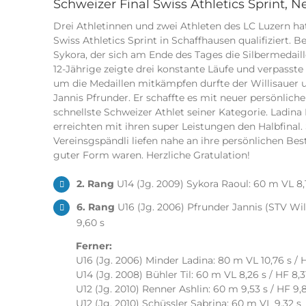
Schweizer Final Swiss Athletics Sprint, N
Drei Athletinnen und zwei Athleten des LC Luzern hat
Swiss Athletics Sprint in Schaffhausen qualifiziert.
Sykora, der sich am Ende des Tages die Silbermedail
12-Jährige zeigte drei konstante Läufe und verpasst
um die Medaillen mitkämpfen durfte der Willisauer
Jannis Pfrunder. Er schaffte es mit neuer persönliche
schnellste Schweizer Athlet seiner Kategorie. Ladina
erreichten mit ihren super Leistungen den Halbfinal.
Vereinsgspändli liefen nahe an ihre persönlichen Best
guter Form waren. Herzliche Gratulation!
2. Rang
U14 (Jg. 2009) Sykora Raoul: 60 m VL 8,18 
6. Rang
U16 (Jg. 2006) Pfrunder Jannis (STV Will
9,60 s
Ferner:
U16 (Jg. 2006) Minder Ladina: 80 m VL 10,76 s / 
U14 (Jg. 2008) Bühler Til: 60 m VL 8,26 s / HF 8,3
U12 (Jg. 2010) Renner Ashlin: 60 m 9,53 s / HF 9,
U12 (Jg. 2010) Schüssler Sabrina: 60 m VL 9,32 s