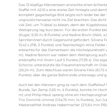
Das 13-köpfige Männerteam erwischte einen brillante
Staffel mit 42,10 s eine starke Zeit hinlegte und dam
komplett gegenteilige Bild zeigte sich leider bei der 
unglücklicherweise nicht ins Ziel brachten. Das dic
viel Zeit, um Trübsal zu blasen, denn der Kugelstos
Weitsprung lag kurz bevor. Für die ersten Punkte be
(Kugel, 9,30 m, 8 Punkte) und Nadine Bovin (Weit, 4,
Sprinterinnen durch Gegenwind gefordert. Silvana Fel
13,42 s (PB, 3 Punkte) und Teamkollegin Alina Felder 
erbrachte für das Damenteam die Höchstpunktzahl von
m). Nadine Bonvin war neben dem Weitsprung auch 
erkämpfte mit ihrem Lauf 5 Punkte (17,39 s). Die eig
Schorno unterstützte die Frauenmannschaft im Disku
(26,24 m). Zum Abschluss waren Silvana Felix (61,72 s
Punkte) über die ganze Bahnrunde unterwegs und ga
Auch bei den Männern ging es nach dem Staffellauf 
Bunde, Jan Zemp (1,65 m, 4 Punkte), konnte im Hochs
m) und Philip Meuli sprang ohne ein Hochsprungtrain
Trio Dominik Ummel (1:54,75 min, 14 Punkte), Juri Ju
Mastersathlet Andreas Habermacher (2:11,64 min PB