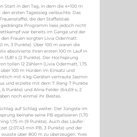
n Start in den Tag, in dem die 4×100 m
it den ersten Tagessieg verbuchte. Das
Frauenstaffel, die den Staffelstab
ht gedrängte Programm liess jedoch nicht
swettkampf war bereits im Gange und der
i den Frauen sorgten Livia Odermatt
51 m, 3 Punkte). Über 100 m waren die
ix absolvierte ihren ersten 100 m Lauf in
in 13,81 s (2 Punkte). Der Hochsprung
 tollen 12 Zählern (Livia Odermatt, 1,75
über 100 m Hürden im Einsatz und
entlich mit 4 kg-Geräten vertraute Jasmin
s und erzielte mit dem 7. Rang 7 Punkte
, 6 Punkte) und Alina Felder (64,69 s, 2
ben noch einmal ihr Bestes.
Schlag auf Schlag weiter. Der Jüngste im
prung beinahe seine PB egalisieren (1,70
ing 1,75 m (9 Punkte). Auch das Läufer-
tzet (2:07,43 min PB, 3 Punkte) und der
) wusste über 800 m zu überzeugen. Yves