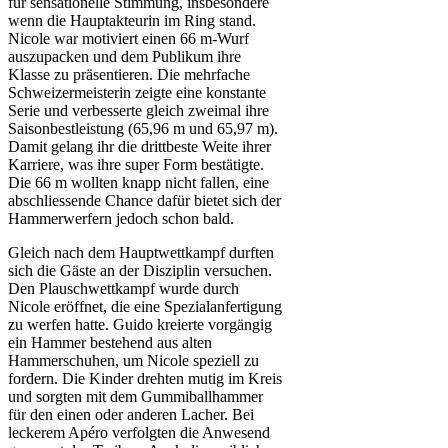
für sensationelle Stimmung, insbesondere
wenn die Hauptakteurin im Ring stand.
Nicole war motiviert einen 66 m-Wurf
auszupacken und dem Publikum ihre
Klasse zu präsentieren. Die mehrfache
Schweizermeisterin zeigte eine konstante
Serie und verbesserte gleich zweimal ihre
Saisonbestleistung (65,96 m und 65,97 m).
Damit gelang ihr die drittbeste Weite ihrer
Karriere, was ihre super Form bestätigte.
Die 66 m wollten knapp nicht fallen, eine
abschliessende Chance dafür bietet sich der
Hammerwerfern jedoch schon bald.
Gleich nach dem Hauptwettkampf durften
sich die Gäste an der Disziplin versuchen.
Den Plauschwettkampf wurde durch
Nicole eröffnet, die eine Spezialanfertigung
zu werfen hatte. Guido kreierte vorgängig
ein Hammer bestehend aus alten
Hammerschuhen, um Nicole speziell zu
fordern. Die Kinder drehten mutig im Kreis
und sorgten mit dem Gummiballhammer
für den einen oder anderen Lacher. Bei
leckerem Apéro verfolgten die Anwesend