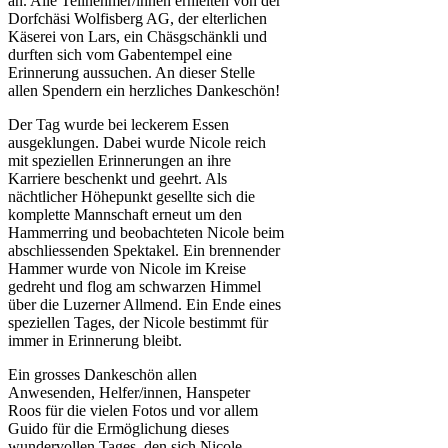
an. Alle Teilnehmer/innen erhielten von der
Dorfchäsi Wolfisberg AG, der elterlichen
Käserei von Lars, ein Chäsgschänkli und
durften sich vom Gabentempel eine
Erinnerung aussuchen. An dieser Stelle
allen Spendern ein herzliches Dankeschön!
Der Tag wurde bei leckerem Essen
ausgeklungen. Dabei wurde Nicole reich
mit speziellen Erinnerungen an ihre
Karriere beschenkt und geehrt. Als
nächtlicher Höhepunkt gesellte sich die
komplette Mannschaft erneut um den
Hammerring und beobachteten Nicole beim
abschliessenden Spektakel. Ein brennender
Hammer wurde von Nicole im Kreise
gedreht und flog am schwarzen Himmel
über die Luzerner Allmend. Ein Ende eines
speziellen Tages, der Nicole bestimmt für
immer in Erinnerung bleibt.
Ein grosses Dankeschön allen
Anwesenden, Helfer/innen, Hanspeter
Roos für die vielen Fotos und vor allem
Guido für die Ermöglichung dieses
wundervollen Tages, den sich Nicole