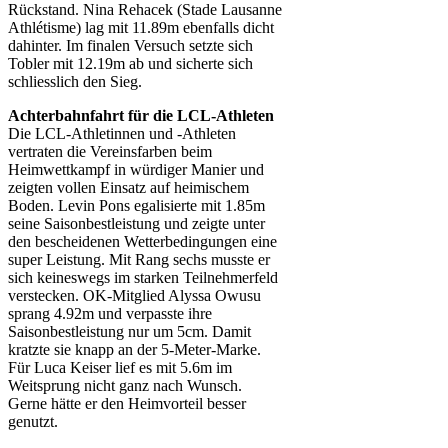
Rückstand. Nina Rehacek (Stade Lausanne
Athlétisme) lag mit 11.89m ebenfalls dicht
dahinter. Im finalen Versuch setzte sich
Tobler mit 12.19m ab und sicherte sich
schliesslich den Sieg.
Achterbahnfahrt für die LCL-Athleten
Die LCL-Athletinnen und -Athleten
vertraten die Vereinsfarben beim
Heimwettkampf in würdiger Manier und
zeigten vollen Einsatz auf heimischem
Boden. Levin Pons egalisierte mit 1.85m
seine Saisonbestleistung und zeigte unter
den bescheidenen Wetterbedingungen eine
super Leistung. Mit Rang sechs musste er
sich keineswegs im starken Teilnehmerfeld
verstecken. OK-Mitglied Alyssa Owusu
sprang 4.92m und verpasste ihre
Saisonbestleistung nur um 5cm. Damit
kratzte sie knapp an der 5-Meter-Marke.
Für Luca Keiser lief es mit 5.6m im
Weitsprung nicht ganz nach Wunsch.
Gerne hätte er den Heimvorteil besser
genutzt.