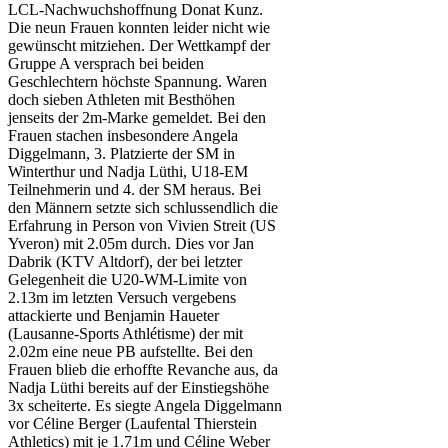
LCL-Nachwuchshoffnung Donat Kunz.
Die neun Frauen konnten leider nicht wie
gewünscht mitziehen. Der Wettkampf der
Gruppe A versprach bei beiden
Geschlechtern höchste Spannung. Waren
doch sieben Athleten mit Besthöhen
jenseits der 2m-Marke gemeldet. Bei den
Frauen stachen insbesondere Angela
Diggelmann, 3. Platzierte der SM in
Winterthur und Nadja Lüthi, U18-EM
Teilnehmerin und 4. der SM heraus. Bei
den Männern setzte sich schlussendlich die
Erfahrung in Person von Vivien Streit (US
Yveron) mit 2.05m durch. Dies vor Jan
Dabrik (KTV Altdorf), der bei letzter
Gelegenheit die U20-WM-Limite von
2.13m im letzten Versuch vergebens
attackierte und Benjamin Haueter
(Lausanne-Sports Athlétisme) der mit
2.02m eine neue PB aufstellte. Bei den
Frauen blieb die erhoffte Revanche aus, da
Nadja Lüthi bereits auf der Einstiegshöhe
3x scheiterte. Es siegte Angela Diggelmann
vor Céline Berger (Laufental Thierstein
Athletics) mit je 1.71m und Céline Weber