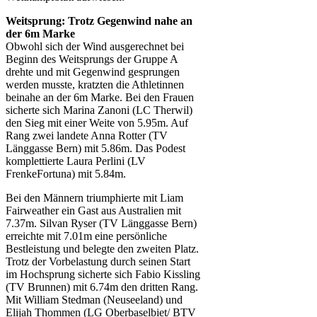
Weitsprung: Trotz Gegenwind nahe an
der 6m Marke
Obwohl sich der Wind ausgerechnet bei
Beginn des Weitsprungs der Gruppe A
drehte und mit Gegenwind gesprungen
werden musste, kratzten die Athletinnen
beinahe an der 6m Marke. Bei den Frauen
sicherte sich Marina Zanoni (LC Therwil)
den Sieg mit einer Weite von 5.95m. Auf
Rang zwei landete Anna Rotter (TV
Länggasse Bern) mit 5.86m. Das Podest
komplettierte Laura Perlini (LV
FrenkeFortuna) mit 5.84m.
Bei den Männern triumphierte mit Liam
Fairweather ein Gast aus Australien mit
7.37m. Silvan Ryser (TV Länggasse Bern)
erreichte mit 7.01m eine persönliche
Bestleistung und belegte den zweiten Platz.
Trotz der Vorbelastung durch seinen Start
im Hochsprung sicherte sich Fabio Kissling
(TV Brunnen) mit 6.74m den dritten Rang.
Mit William Stedman (Neuseeland) und
Elijah Thommen (LG Oberbaselbiet/ BTV