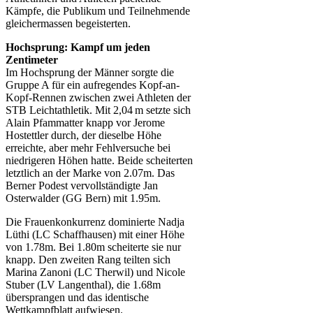
Kämpfe, die Publikum und Teilnehmende
gleichermassen begeisterten.
Hochsprung: Kampf um jeden
Zentimeter
Im Hochsprung der Männer sorgte die
Gruppe A für ein aufregendes Kopf-an-
Kopf-Rennen zwischen zwei Athleten der
STB Leichtathletik. Mit 2,04 m setzte sich
Alain Pfammatter knapp vor Jerome
Hostettler durch, der dieselbe Höhe
erreichte, aber mehr Fehlversuche bei
niedrigeren Höhen hatte. Beide scheiterten
letztlich an der Marke von 2.07m. Das
Berner Podest vervollständigte Jan
Osterwalder (GG Bern) mit 1.95m.
Die Frauenkonkurrenz dominierte Nadja
Lüthi (LC Schaffhausen) mit einer Höhe
von 1.78m. Bei 1.80m scheiterte sie nur
knapp. Den zweiten Rang teilten sich
Marina Zanoni (LC Therwil) und Nicole
Stuber (LV Langenthal), die 1.68m
übersprangen und das identische
Wettkampfblatt aufwiesen.