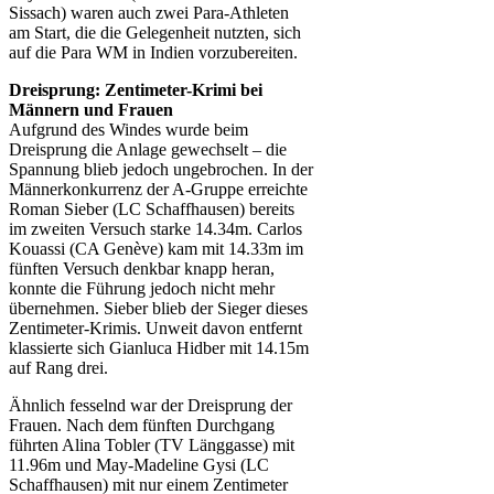
Sissach) waren auch zwei Para-Athleten
am Start, die die Gelegenheit nutzten, sich
auf die Para WM in Indien vorzubereiten.
Dreisprung: Zentimeter-Krimi bei
Männern und Frauen
Aufgrund des Windes wurde beim
Dreisprung die Anlage gewechselt – die
Spannung blieb jedoch ungebrochen. In der
Männerkonkurrenz der A-Gruppe erreichte
Roman Sieber (LC Schaffhausen) bereits
im zweiten Versuch starke 14.34m. Carlos
Kouassi (CA Genève) kam mit 14.33m im
fünften Versuch denkbar knapp heran,
konnte die Führung jedoch nicht mehr
übernehmen. Sieber blieb der Sieger dieses
Zentimeter-Krimis. Unweit davon entfernt
klassierte sich Gianluca Hidber mit 14.15m
auf Rang drei.
Ähnlich fesselnd war der Dreisprung der
Frauen. Nach dem fünften Durchgang
führten Alina Tobler (TV Länggasse) mit
11.96m und May-Madeline Gysi (LC
Schaffhausen) mit nur einem Zentimeter