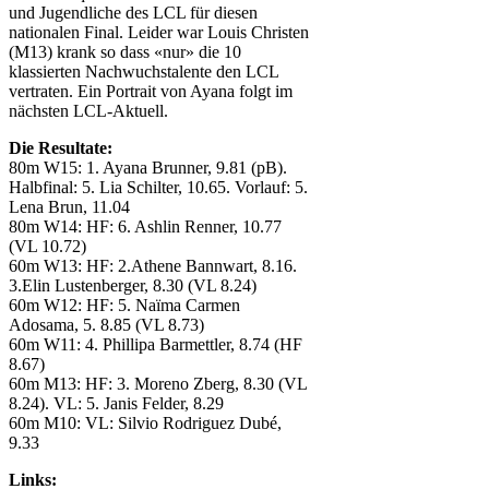
und Jugendliche des LCL für diesen
nationalen Final. Leider war Louis Christen
(M13) krank so dass «nur» die 10
klassierten Nachwuchstalente den LCL
vertraten. Ein Portrait von Ayana folgt im
nächsten LCL-Aktuell.
Die Resultate:
80m W15: 1. Ayana Brunner, 9.81 (pB).
Halbfinal: 5. Lia Schilter, 10.65. Vorlauf: 5.
Lena Brun, 11.04
80m W14: HF: 6. Ashlin Renner, 10.77
(VL 10.72)
60m W13: HF: 2.Athene Bannwart, 8.16.
3.Elin Lustenberger, 8.30 (VL 8.24)
60m W12: HF: 5. Naïma Carmen
Adosama, 5. 8.85 (VL 8.73)
60m W11: 4. Phillipa Barmettler, 8.74 (HF
8.67)
60m M13: HF: 3. Moreno Zberg, 8.30 (VL
8.24). VL: 5. Janis Felder, 8.29
60m M10: VL: Silvio Rodriguez Dubé,
9.33
Links: