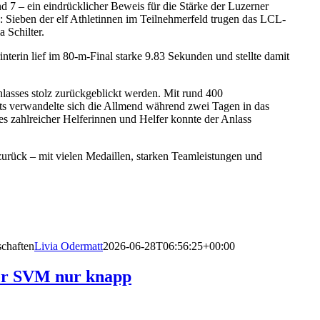
d 7 – ein eindrücklicher Beweis für die Stärke der Luzerner
Sieben der elf Athletinnen im Teilnehmerfeld trugen das LCL-
 Schilter.
erin lief im 80-m-Final starke 9.83 Sekunden und stellte damit
nlasses stolz zurückgeblickt werden. Mit rund 400
ts verwandelte sich die Allmend während zwei Tagen in das
es zahlreicher Helferinnen und Helfer konnte der Anlass
urück – mit vielen Medaillen, starken Teamleistungen und
schaften
Livia Odermatt
2026-06-28T06:56:25+00:00
der SVM nur knapp