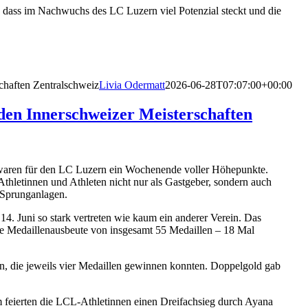
 dass im Nachwuchs des LC Luzern viel Potenzial steckt und die
chaften Zentralschweiz
Livia Odermatt
2026-06-28T07:07:00+00:00
 den Innerschweizer Meisterschaften
 waren für den LC Luzern ein Wochenende voller Höhepunkte.
hletinnen und Athleten nicht nur als Gastgeber, sondern auch
 Sprunganlagen.
4. Juni so stark vertreten wie kaum ein anderer Verein. Das
nde Medaillenausbeute von insgesamt 55 Medaillen – 18 Mal
n, die jeweils vier Medaillen gewinnen konnten. Doppelgold gab
m feierten die LCL-Athletinnen einen Dreifachsieg durch Ayana