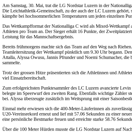
Am Samstag, 30. Mai, trat die LG Nordstar Luzern in der Nationalli
Die Leichtathletik-Gemeinschaft, zu der auch der LC Luzern gehört, 
kämpfte bei hochsommerlichen Temperaturen um jeden einzelnen Pun
Das Wettkampfformat der Nationalliga C wird als Mixed-Wettkampf aus
Athleten pro Team an. Der Sieger erhält 16 Punkte, der Zweitplatzier
Leistung für das Mannschaftsergebnis.
Bereits frühmorgens machte sich das Team auf den Weg nach Riehen. 
Teamleitersitzung der Wettkampf pünktlich um 9.30 Uhr begann. Den
Attalla, Alyssa Owusu, Jannis Pfrunder und Noemi Schumacher, die be
sammelte.
Trotz der grossen Hitze präsentierten sich die Athletinnen und Athle
viel Einsatzbereitschaft.
Zum erfolgreichsten Punktesammler des LC Luzern avancierte Levin
belegte im Speerwurf den zweiten Rang. Ebenfalls wichtige Zähler 
bei. Alyssa überzeugte zusätzlich im Weitsprung mit einer Saisonbestl
Einmal mehr erwiesen sich die 400-Meter-Läuferinnen als zuverlässig
U20-Vereinsrekord erneut und lief mit 57.06 Sekunden zu einer neuen 
eine persönliche Bestmarke freuen und erreichte starke 58.76 Sekund
Über die 100 Meter Hürden musste die LG Nordstar Luzern auf Nach