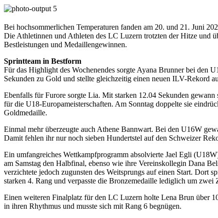
Bei hochsommerlichen Temperaturen fanden am 20. und 21. Juni 2026 
Die Athletinnen und Athleten des LC Luzern trotzten der Hitze und ü
Bestleistungen und Medaillengewinnen.
Sprintteam in Bestform
Für das Highlight des Wochenendes sorgte Ayana Brunner bei den U1
Sekunden zu Gold und stellte gleichzeitig einen neuen ILV-Rekord au
Ebenfalls für Furore sorgte Lia. Mit starken 12.04 Sekunden gewann 
für die U18-Europameisterschaften. Am Sonntag doppelte sie eindrück
Goldmedaille.
Einmal mehr überzeugte auch Athene Bannwart. Bei den U16W gewan
Damit fehlen ihr nur noch sieben Hundertstel auf den Schweizer Re
Ein umfangreiches Wettkampfprogramm absolvierte Jael Egli (U18W), di
am Samstag den Halbfinal, ebenso wie ihre Vereinskollegin Dana Belse
verzichtete jedoch zugunsten des Weitsprungs auf einen Start. Dort sp
starken 4. Rang und verpasste die Bronzemedaille lediglich um zwei 
Einen weiteren Finalplatz für den LC Luzern holte Lena Brun über 1
in ihren Rhythmus und musste sich mit Rang 6 begnügen.