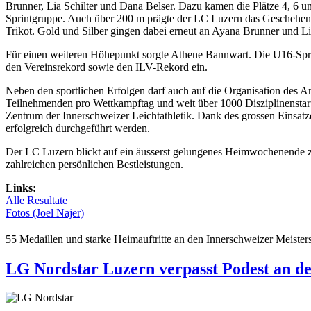
Brunner, Lia Schilter und Dana Belser. Dazu kamen die Plätze 4, 6 un
Sprintgruppe. Auch über 200 m prägte der LC Luzern das Geschehen: 
Trikot. Gold und Silber gingen dabei erneut an Ayana Brunner und Lia
Für einen weiteren Höhepunkt sorgte Athene Bannwart. Die U16-Sprint
den Vereinsrekord sowie den ILV-Rekord ein.
Neben den sportlichen Erfolgen darf auch auf die Organisation des A
Teilnehmenden pro Wettkampftag und weit über 1000 Disziplinenstar
Zentrum der Innerschweizer Leichtathletik. Dank des grossen Einsatz
erfolgreich durchgeführt werden.
Der LC Luzern blickt auf ein äusserst gelungenes Heimwochenende z
zahlreichen persönlichen Bestleistungen.
Links:
Alle Resultate
Fotos (Joel Najer)
55 Medaillen und starke Heimauftritte an den Innerschweizer Meister
LG Nordstar Luzern verpasst Podest an 