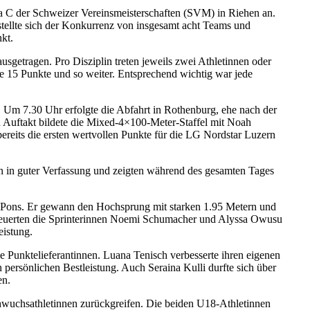
ga C der Schweizer Vereinsmeisterschaften (SVM) in Riehen an.
stellte sich der Konkurrenz von insgesamt acht Teams und
kt.
getragen. Pro Disziplin treten jeweils zwei Athletinnen oder
te 15 Punkte und so weiter. Entsprechend wichtig war jede
Um 7.30 Uhr erfolgte die Abfahrt in Rothenburg, ehe nach der
 Auftakt bildete die Mixed-4×100-Meter-Staffel mit Noah
reits die ersten wertvollen Punkte für die LG Nordstar Luzern
ten in guter Verfassung und zeigten während des gesamten Tages
 Pons. Er gewann den Hochsprung mit starken 1.95 Metern und
steuerten die Sprinterinnen Noemi Schumacher und Alyssa Owusu
eistung.
e Punktelieferantinnen. Luana Tenisch verbesserte ihren eigenen
persönlichen Bestleistung. Auch Seraina Kulli durfte sich über
en.
wuchsathletinnen zurückgreifen. Die beiden U18-Athletinnen