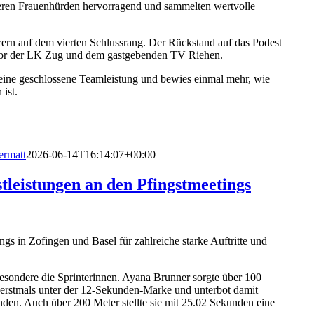
heren Frauenhürden hervorragend und sammelten wertvolle
ern auf dem vierten Schlussrang. Der Rückstand auf das Podest
e vor der LK Zug und dem gastgebenden TV Riehen.
eine geschlossene Teamleistung und bewies einmal mehr, wie
ist.
ermatt
2026-06-14T16:14:07+00:00
stleistungen an den Pfingstmeetings
gs in Zofingen und Basel für zahlreiche starke Auftritte und
esondere die Sprinterinnen. Ayana Brunner sorgte über 100
e erstmals unter der 12-Sekunden-Marke und unterbot damit
den. Auch über 200 Meter stellte sie mit 25.02 Sekunden eine