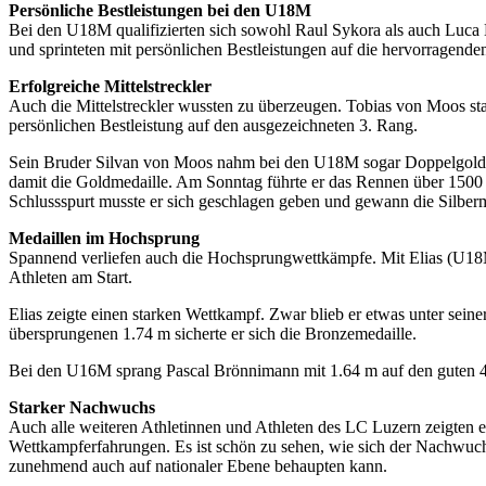
Persönliche Bestleistungen bei den U18M
Bei den U18M qualifizierten sich sowohl Raul Sykora als auch Luca K
und sprinteten mit persönlichen Bestleistungen auf die hervorragend
Erfolgreiche Mittelstreckler
Auch die Mittelstreckler wussten zu überzeugen. Tobias von Moos st
persönlichen Bestleistung auf den ausgezeichneten 3. Rang.
Sein Bruder Silvan von Moos nahm bei den U18M sogar Doppelgold 
damit die Goldmedaille. Am Sonntag führte er das Rennen über 1500 
Schlussspurt musste er sich geschlagen geben und gewann die Silberm
Medaillen im Hochsprung
Spannend verliefen auch die Hochsprungwettkämpfe. Mit Elias (U
Athleten am Start.
Elias zeigte einen starken Wettkampf. Zwar blieb er etwas unter seine
übersprungenen 1.74 m sicherte er sich die Bronzemedaille.
Bei den U16M sprang Pascal Brönnimann mit 1.64 m auf den guten 4.
Starker Nachwuchs
Auch alle weiteren Athletinnen und Athleten des LC Luzern zeigten 
Wettkampferfahrungen. Es ist schön zu sehen, wie sich der Nachwuch
zunehmend auch auf nationaler Ebene behaupten kann.