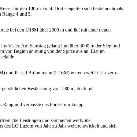
eiser für den 100-m-Final. Dort steigerten sich beide nochmals
en Ränge 4 und 5.
artete bei den U16M über 2000 m und lief mit einer neuen
ins Visier. Am Samstag gelang ihm über 3000 m der Sieg und
m von Beginn an mutig von der Spitze aus an. Erst im
edaille.
18M) und Pascal Brönnimann (U16M) waren zwei LC-Luzern-
r persönlichen Bestleistung von 1.80 m, doch mit
 Rang und verpasste das Podest nur knapp.
erfreuliche Leistungen und sammelten wertvolle
s des LC Luzern von Jahr zu Jahr weiterentwickelt und sich