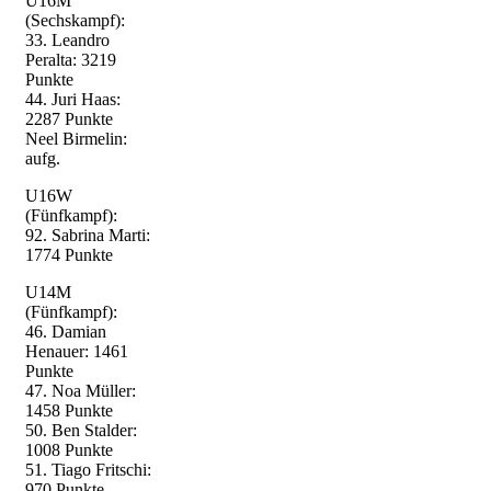
U16M
(Sechskampf):
33. Leandro
Peralta: 3219
Punkte
44. Juri Haas:
2287 Punkte
Neel Birmelin:
aufg.
U16W
(Fünfkampf):
92. Sabrina Marti:
1774 Punkte
U14M
(Fünfkampf):
46. Damian
Henauer: 1461
Punkte
47. Noa Müller:
1458 Punkte
50. Ben Stalder:
1008 Punkte
51. Tiago Fritschi:
970 Punkte