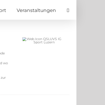
ort
Veranstaltungen
nde
nd wo
 zur