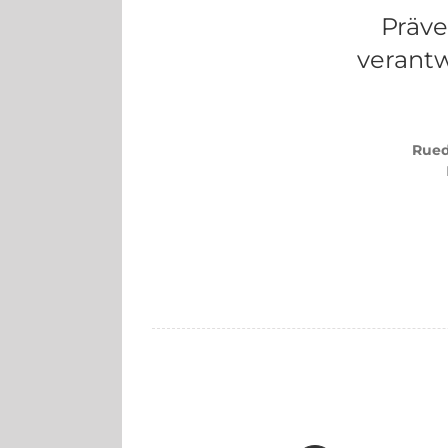
Präve
verantw
Rued