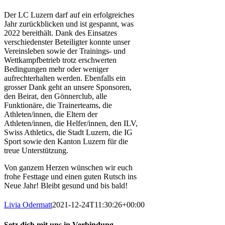
Der LC Luzern darf auf ein erfolgreiches
Jahr zurückblicken und ist gespannt, was
2022 bereithält. Dank des Einsatzes
verschiedenster Beteiligter konnte unser
Vereinsleben sowie der Trainings- und
Wettkampfbetrieb trotz erschwerten
Bedingungen mehr oder weniger
aufrechterhalten werden. Ebenfalls ein
grosser Dank geht an unsere Sponsoren,
den Beirat, den Gönnerclub, alle
Funktionäre, die Trainerteams, die
Athleten/innen, die Eltern der
Athleten/innen, die Helfer/innen, den ILV,
Swiss Athletics, die Stadt Luzern, die IG
Sport sowie den Kanton Luzern für die
treue Unterstützung.
Von ganzem Herzen wünschen wir euch
frohe Festtage und einen guten Rutsch ins
Neue Jahr! Bleibt gesund und bis bald!
Livia Odermatt
2021-12-24T11:30:26+00:00
Setz dich mit uns in Verbindung